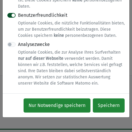
ist. Diese Cookies speichern
keine
personenbezogenen
Daten.
Dateien zu diesem Formular
Benutzerfreundlichkeit
Optionale Cookies, die nützliche Funktionalitäten bieten,
um zur Benutzerfreundlichkeit beizutragen. Diese
Hier können Sie sich den Antrag auch als PDF
Cookies speichern
keine
personenbezogenen Daten.
herunterladen und manuell ausfüllen.
Analysezwecke
Optionale Cookies, die zur Analyse Ihres Surfverhalten
nur auf dieser Webseite
verwendet werden. Damit
Dienst starten
können wir z.B. feststellen, welche Services viel gefragt
sind. Ihre Daten bleiben dabei selbstverständlich
anonym. Wir setzen zur statistischen Auswertung
unserer Website die Software Matomo ein.
nach oben
Zur Startseite
Impressum
Nur Notwendige speichern
Speichern
Datenschutz
Barrierefreiheit
Cookies