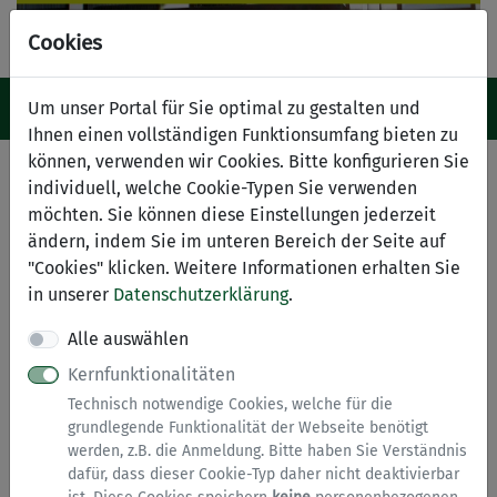
Cookies
Navigation ein-/ausblenden
Anm
Um unser Portal für Sie optimal zu gestalten und
Menü
Ihnen einen vollständigen Funktionsumfang bieten zu
können, verwenden wir Cookies. Bitte konfigurieren Sie
SEPA-Lastschriftmandat
individuell, welche Cookie-Typen Sie verwenden
möchten. Sie können diese Einstellungen jederzeit
Hinweise zu diesem Service
ändern, indem Sie im unteren Bereich der Seite auf
"Cookies" klicken. Weitere Informationen erhalten Sie
in unserer
Datenschutzerklärung
.
Dieses Formular können Sie online ausfüllen,
allerdings muss das Formular anschließend
Alle auswählen
ausgedruckt und von Ihnen unterschrieben werden.
Kernfunktionalitäten
Falls Sie den Antrag lieber als PDF herunterladen
Technisch notwendige Cookies, welche für die
und ausdrucken möchten, finden Sie diesen unter
grundlegende Funktionalität der Webseite benötigt
"Dateien zu diesem Formular".
werden, z.B. die Anmeldung. Bitte haben Sie Verständnis
dafür, dass dieser Cookie-Typ daher nicht deaktivierbar